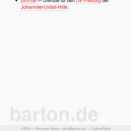
juhfr.de
— Dienste für den
OV
Freiburg
der
Johanniter-Unfall-Hilfe
.
barton.de
©2026 —
Alexander Barton
<
alex@barton.de
> —
UptimeRobot